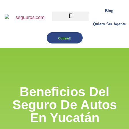
Blog
Quiero Ser Agente
Para tu Negocio
Cotizar
Beneficios Del
Seguro De Autos
En Yucatán