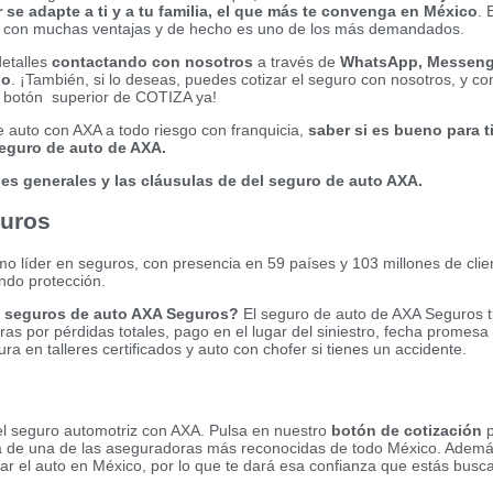
 se adapte a ti y a tu familia, el que más te convenga en México
. 
a con muchas ventajas y de hecho es uno de los más demandados.
detalles
contactando con nosotros
a través de
WhatsApp, Messeng
no
. ¡También, si lo deseas, puedes cotizar el seguro con nosotros, y co
el botón superior de COTIZA ya!
 auto con AXA a todo riesgo con franquicia,
saber si es bueno para ti
seguro de auto de AXA.
es generales y las cláusulas de del seguro de auto AXA.
guros
 líder en seguros, con presencia en 59 países y 103 millones de clie
ndo protección.
os seguros de auto AXA Seguros?
El seguro de auto de AXA Seguros t
ras por pérdidas totales, pago en el lugar del siniestro, fecha promesa
ura en talleres certificados y auto con chofer si tienes un accidente.
el seguro automotriz con AXA. Pulsa en nuestro
botón de cotización
a de una de las aseguradoras más reconocidas de todo México. Ademá
rar el auto en México, por lo que te dará esa confianza que estás busc