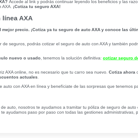
AXA?
Accede al link y podrás continuar leyendo los beneficios y las raz
on AXA.
¡Cotiza tu seguro AXA!
n línea AXA
ejor precio. ¡Cotiza ya tu seguro de auto AXA y conoce las últ
 de seguros, podrás cotizar el seguro de auto con AXA y también podr
ículo nuevo o usado
, tenemos la solución definitiva:
cotizar seguro d
riz AXA online, no es necesario que tu carro sea nuevo.
Cotiza ahora
o
scuentos actuales
.
de auto con AXA en línea y benefíciate de las sorpresas que tenemos par
 de auto, nosotros te ayudamos a tramitar tu póliza de seguro de auto
 ayudamos paso por paso con todas las gestiones administrativas, p