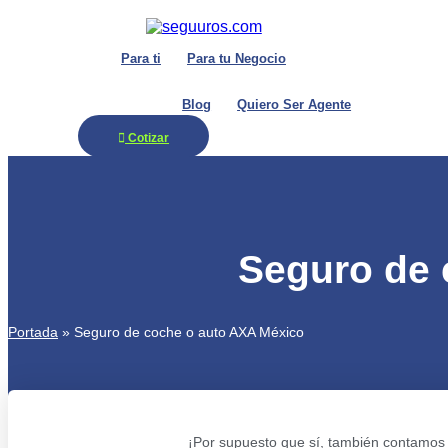
Ir
al
contenido
Para ti
Para tu Negocio
Blog
Quiero Ser Agente
Cotizar
Seguro de 
Portada
»
Seguro de coche o auto AXA México
¡Por supuesto que sí, también contamos