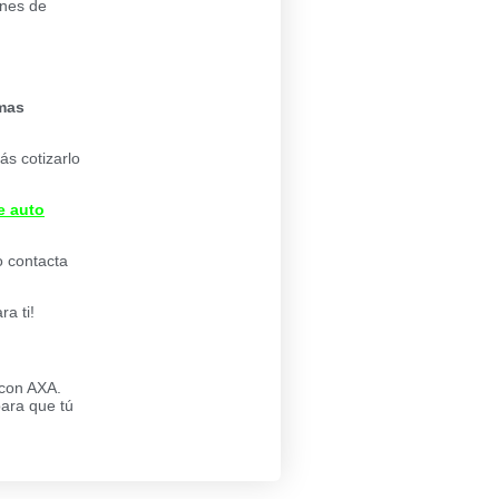
ones de
imas
ás cotizarlo
e auto
 contacta
a ti!
 con AXA.
ara que tú