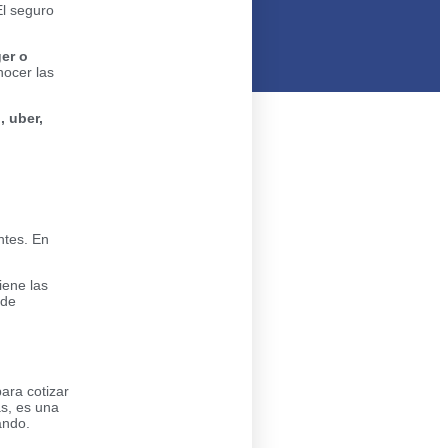
El seguro
er o
nocer las
, uber,
ntes. En
iene las
 de
para cotizar
s, es una
ando.