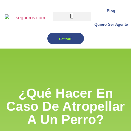
Blog
Quiero Ser Agente
Para tu Negocio
Cotizar
¿Qué Hacer En
Caso De Atropellar
A Un Perro?