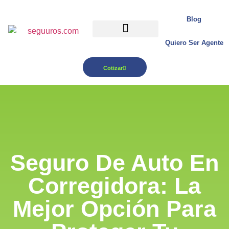
Blog
Quiero Ser Agente
Para tu Negocio
Cotizar
Seguro De Auto En
Corregidora: La
Mejor Opción Para