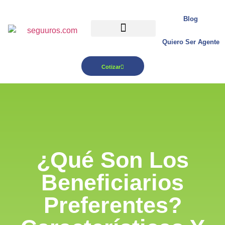
Blog
Quiero Ser Agente
Para tu Negocio
Cotizar
¿Qué Son Los
Beneficiarios
Preferentes?