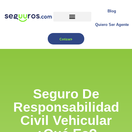
Blog
Quiero Ser Agente
Para tu Negocio
Cotizar
Seguro De
Responsabilidad
Civil Vehicular